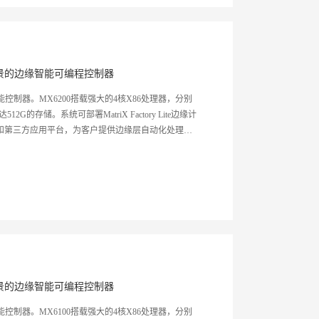
景的边缘智能可编程控制器
能控制器。MX6200搭载强大的4核X86处理器，分别
G的存储。系统可部署MatriX Factory Lite边缘计
l编程平台和第三方应用平台，为客户提供边缘层自动化处理能
力,有效的进行云边端闭环协同，实现制造业的数字
景的边缘智能可编程控制器
能控制器。MX6100搭载强大的4核X86处理器，分别