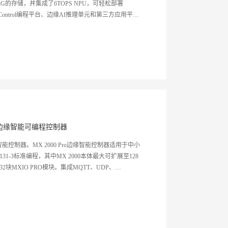
G的存储，并集成了6TOPS NPU，可轻松部署
triX Control编程平台、边缘AI推理单元和第三方应用平
理能力和数据采集、分析、AI推理能力，可作为设备
缘节点设备进行统一管理配置，有效的进行云边端闭
智能化。
边缘智能可编程控制器
控制器。MX 2000 Pro边缘智能控制器适用于中小
31-3标准编程，其中MX 2000本体最大可扩展至128
大32块MXIO PRO模块。集成MQTT、UDP、
可作为设备层边缘计算节点，有效的实现云边端协同。