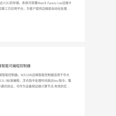
G的存储。系统可部署MatriX Factory Lite边缘计
l编程平台和第三方应用平台，为客户提供边缘层自动化处理能
力，有效的进行云边端闭环协同，实现制造业的数字
缘智能可编程控制器
边缘智能控制器。MX5200边缘智能控制器适用于中大
131-3标准编程，浮点指令处理时间高达6ns/指令。集
API等通讯协议，可作为设备侧边缘计算节点,有效的实现