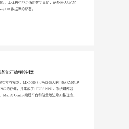
标准编程，本体自带32点通用数字量IO，配备高达64G的
MongoDB 数据库的部署。
缘智能可编程控制器
缘智能控制器。MX5000 Pro搭载强大的4核ARM处理
8G的存储，并集成了1TOPS NPU，系统可部署
算软件、MatriX Control编程平台和轻量级边缘AI推理应
理能力和数据采集、分析、轻量AI推理能力，有效的
坚实的数字化底座。