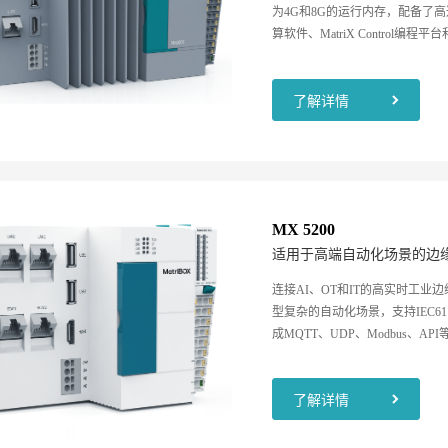
为4G和8G的运行内存，配备了高达512
算软件、MatriX Contro
力和数据采集、分析、存储等能
化、智能化。
了解详情
MX 5200
适用于高端自动化场景的边
连接AI、OT和IT的高实时工业
型复杂的自动化场景，支持IEC61
成MQTT、UDP、Modbus、
云边端协同。
了解详情