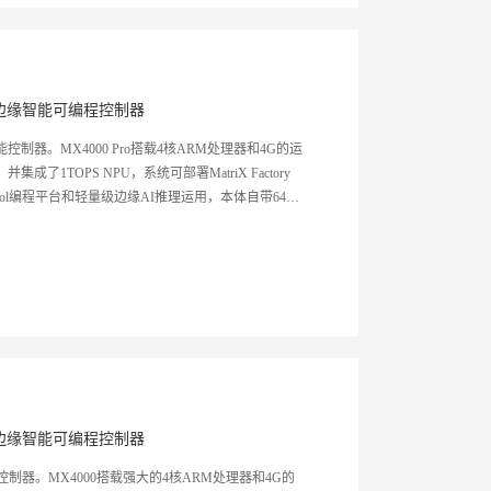
边缘智能可编程控制器
控制器。MX4000 Pro搭载4核ARM处理器和4G的运
成了1TOPS NPU，系统可部署MatriX Factory
ontrol编程平台和轻量级边缘AI推理运用，本体自带64点
层自动化处理能力和数据采集、分析、轻量级AI推理
，打造制造业坚实的数字化底座。
边缘智能可编程控制器
控制器。MX4000搭载强大的4核ARM处理器和4G的